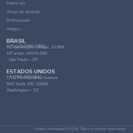
Sobre nós
Áreas de atuação
Profissionais
Artigos
BRASIL
+55 (11) 3040-4900
Av. das Nações Unidas, 10.989
10º andar, 04578-000
São Paulo – SP
ESTADOS UNIDOS
+1 (202) 580-6641
1701 Pennsylvania Avenue
NW, Suite 200, 20006
Washington – DC
Furriela Advogados © 2026. Todos os direitos reservados.