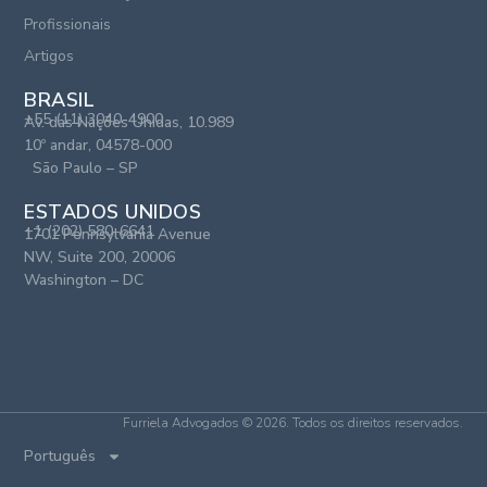
Profissionais
Artigos
BRASIL
+55 (11) 3040-4900
Av. das Nações Unidas, 10.989
10º andar, 04578-000
São Paulo – SP
ESTADOS UNIDOS
+1 (202) 580-6641
1701 Pennsylvania Avenue
NW, Suite 200, 20006
Washington – DC
Furriela Advogados © 2026. Todos os direitos reservados.
Português