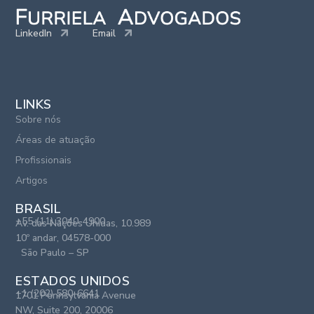
LinkedIn
Email
LINKS
Sobre nós
Áreas de atuação
Profissionais
Artigos
BRASIL
+55 (11) 3040-4900
Av. das Nações Unidas, 10.989
10º andar, 04578-000
São Paulo – SP
ESTADOS UNIDOS
+1 (202) 580-6641
1701 Pennsylvania Avenue
NW, Suite 200, 20006