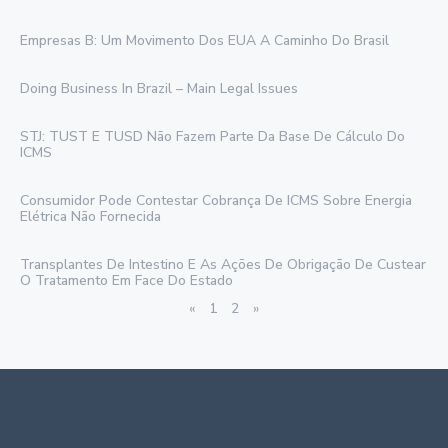
Empresas B: Um Movimento Dos EUA A Caminho Do Brasil
Doing Business In Brazil – Main Legal Issues
STJ: TUST E TUSD Não Fazem Parte Da Base De Cálculo Do
ICMS
Consumidor Pode Contestar Cobrança De ICMS Sobre Energia
Elétrica Não Fornecida
Transplantes De Intestino E As Ações De Obrigação De Custear
O Tratamento Em Face Do Estado
«
1
2
»